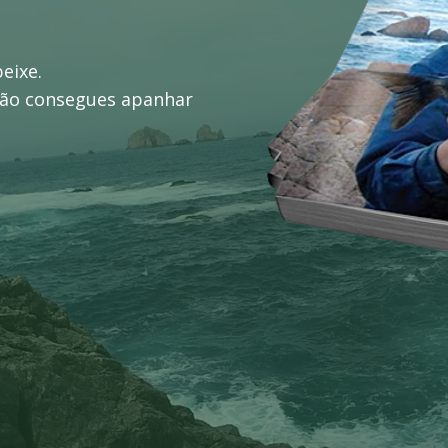
eixe.
 não consegues apanhar