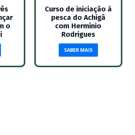
rês
Curso de iniciação à
nçar
pesca do Achigã
m o
com Hermínio
i
Rodrigues
SABER MAIS