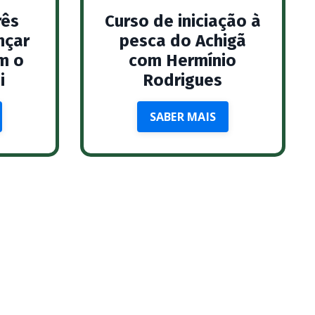
rês
Curso de iniciação à
nçar
pesca do Achigã
m o
com Hermínio
i
Rodrigues
SABER MAIS