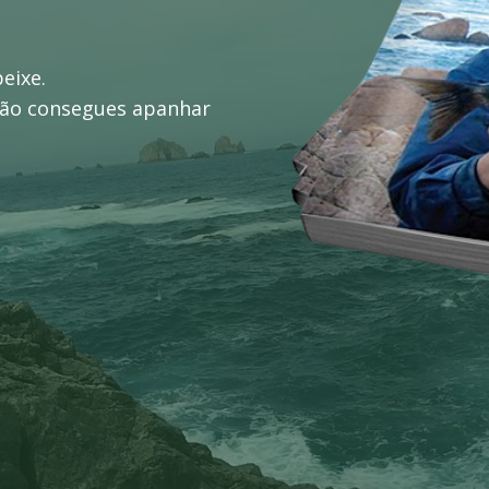
eixe.
 não consegues apanhar