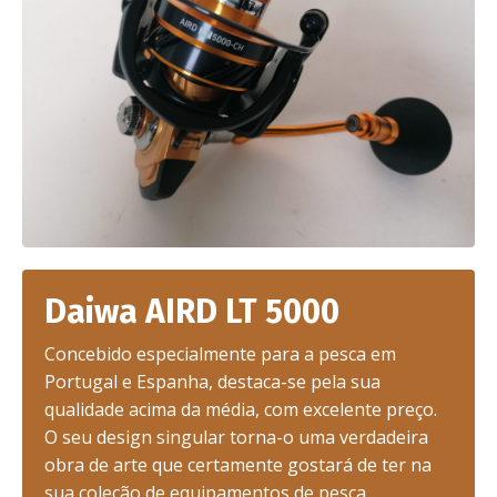
Daiwa AIRD LT 5000
Concebido especialmente para a pesca em
Portugal e Espanha, destaca-se pela sua
qualidade acima da média, com excelente preço.
O seu design singular torna-o uma verdadeira
obra de arte que certamente gostará de ter na
sua coleção de equipamentos de pesca.